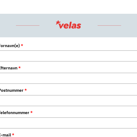
Fornavn(e)
*
Efternavn
*
Postnummer
*
Telefonnummer
*
E-mail
*